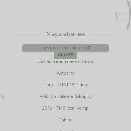
Mapa stránek
This popup will close in:
2
Management klubu
CLOSE
Základní informace o klubu
Aktuality
Florbal MINERS Jirkov
FMJ formuláře a tiskopisy
2016 – FMS letní kemp
Galerie