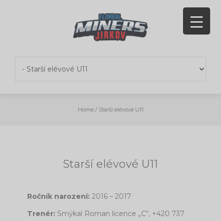
Skip
to
content
Home
/
Starší elévové U11
Starší elévové U11
Ročník narození:
2016 – 2017
Trenér:
Smýkal Roman licence „C“, +420 737