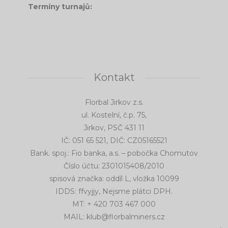
Termíny turnajů:
Kontakt
Florbal Jirkov z.s.
ul. Kostelní, č.p. 75,
Jirkov, PSČ 431 11
IČ: 051 65 521, DIČ: CZ05165521
Bank. spoj.: Fio banka, a.s. – pobočka Chomutov
Číslo účtu: 2301015408/2010
spisová značka: oddíl L, vložka 10099
IDDS: ffvyjjy, Nejsme plátci DPH.
MT: + 420 703 467 000
MAIL: klub@florbalminers.cz